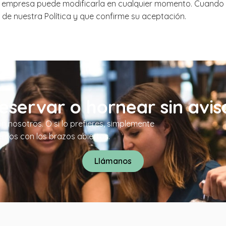
y la empresa puede modificarla en cualquier momento. Cuando 
 de nuestra Política y que confirme su aceptación.
eservar o hornear sin avis
n nosotros. O si lo prefieres, simplemente
emos con los brazos abiertos.
Llámanos